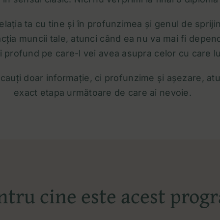
elația ta cu tine și în profunzimea și genul de spri
sfacția muncii tale, atunci când ea nu va mai fi dep
ai profund pe care-l vei avea asupra celor cu care lu
cauți doar informație, ci profunzime și așezare, atu
exact etapa următoare de care ai nevoie.
ntru cine este acest prog