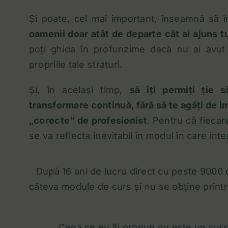
Și poate, cel mai important, înseamnă să î
oamenii doar atât de departe cât ai ajuns t
poți ghida în profunzime dacă nu ai avut 
propriile tale straturi.
Și, în același timp,
să îți permiți ție s
transformare continuă, fără să te agăți de i
„corecte” de profesionist
. Pentru că fiecar
se va reflecta inevitabil în modul în care inter
După 16 ani de lucru direct cu peste 9000 de
câteva module de curs și nu se obține printr-
Ceea ce eu îți propun nu este un curs î