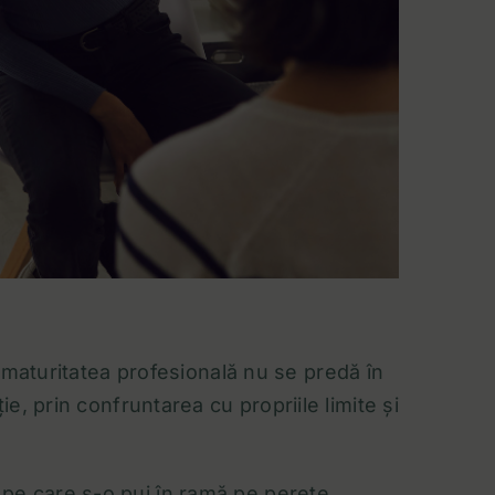
ă maturitatea profesională nu se predă în
e, prin confruntarea cu propriile limite și
ă pe care s-o pui în ramă pe perete.