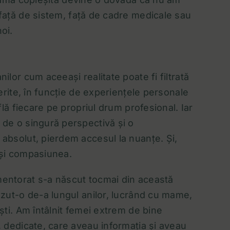
– față de sistem, față de cadre medicale sau
oi.
ilor cum aceeași realitate poate fi filtrată
ferite, în funcție de experiențele personale
află fiecare pe propriul drum profesional. Iar
de o singură perspectivă și o
absolut, pierdem accesul la nuanțe. Și,
 și compasiunea.
entorat s-a născut tocmai din această
ăzut-o de-a lungul anilor, lucrând cu mame,
ști. Am întâlnit femei extrem de bine
, dedicate, care aveau informația și aveau