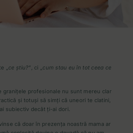
te „
ce știu?”
, ci „
cum stau eu în tot ceea ce
e granițele profesionale nu sunt mereu clar
actică și totuși să simți că uneori te clatini,
 subiectiv decât ți-ai dori.
nvinse că doar în prezența noastră mama ar
re mamă copleșită devine o dovadă că nu am