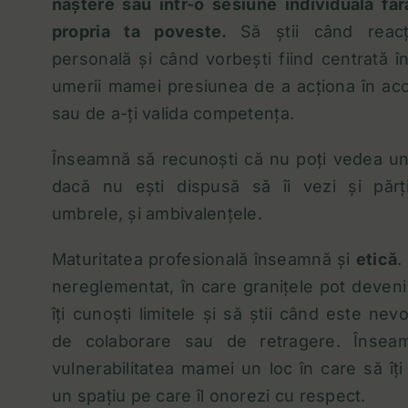
naștere sau într-o sesiune individuală făr
propria ta poveste.
Să știi când reacț
personală și când vorbești fiind centrată în
umerii mamei presiunea de a acționa în aco
sau de a-ți valida competența.
Înseamnă să recunoști că nu poți vedea u
dacă nu ești dispusă să îi vezi și părțil
umbrele, și ambivalențele.
Maturitatea profesională înseamnă și
etică
.
nereglementat, în care granițele pot deven
îți cunoști limitele și să știi când este nev
de colaborare sau de retragere. Însea
vulnerabilitatea mamei un loc în care să îți
un spațiu pe care îl onorezi cu respect.