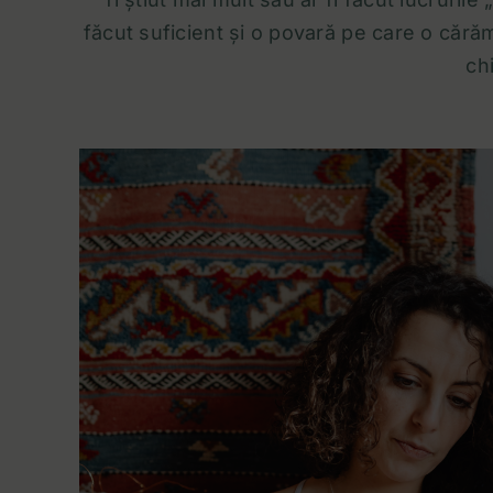
făcut suficient și o povară pe care o cărăm
ch