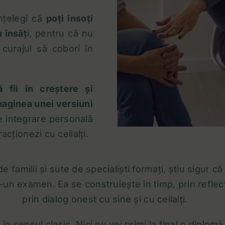
nțelegi că
poți însoți
u însăț
i, pentru că nu
curajul să cobori în
ă fii în creștere și
maginea unei versiuni
e integrare personală
acționezi cu ceilalți.
 familii și sute de specialiști formați, știu sigur c
un examen. Ea se construiește în timp, prin reflecți
prin dialog onest cu sine și cu ceilalți.
n sensul clasic. Nici nu vei primi la final o diplom