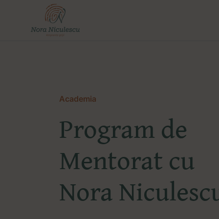
Skip
to
content
Academia
Program de
Mentorat cu
Nora Niculesc