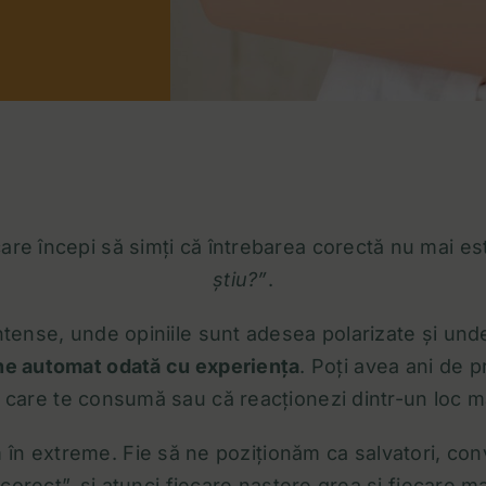
are începi să simți că întrebarea corectă nu mai es
știu?”
.
intense, unde opiniile sunt adesea polarizate și und
ne automat odată cu experiența
. Poți avea ani de pr
ci care te consumă sau că reacționezi dintr-un loc mai
m în extreme. Fie să ne poziționăm ca salvatori, co
le „corect”, și atunci fiecare naștere grea și fieca