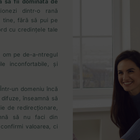
ă să fii dominată de
ionezi dintr-o rană
 tine, fără să pui pe
rd cu credințele tale
n om pe de-a-ntregul
e inconfortabile, și
 Într-un domeniu încă
i difuze, înseamnă să
oie de redirecționare,
mnă să nu faci din
 confirmi valoarea, ci