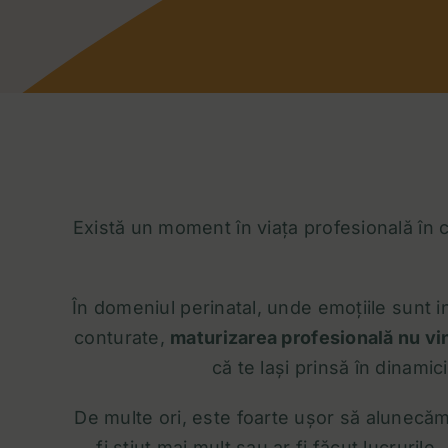
Există un moment în viața profesională în c
În domeniul perinatal, unde emoțiile sunt 
conturate,
maturizarea profesională nu vi
că te lași prinsă în dinami
De multe ori, este foarte ușor să alunecă
fi știut mai mult sau ar fi făcut lucruri