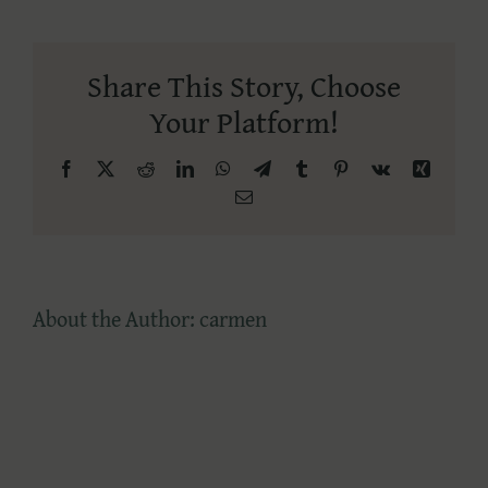
susține
cursuri
imediat
Share This Story, Choose
după
finalizarea
Your Platform!
formării?
Facebook
X
Reddit
LinkedIn
WhatsApp
Telegram
Tumblr
Pinterest
Vk
Xing
Email
About the Author:
carmen