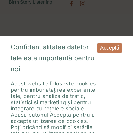
Birth Story Listening
Confidențialitatea datelor
Acceptă
tale este importantă pentru
noi
Acest website folosește cookies
pentru îmbunătățirea experienței
tale, pentru analiza de trafic,
Termeni și condiții
Politica de confidențialitate
statistici și marketing și pentru
Politica de Cookies
ANPC
Manager de cookies
integrare cu rețelele sociale.
© 2026 - Nora Niculescu - Toate Drepturile rezervate
Apasă butonul Acceptă pentru a
accepta utilizarea de cookies.
Poți oricând să modifici setările