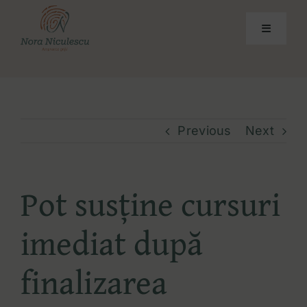
Skip
to
Toggle
Navigati
content
Academia
Pentru părinți
Previous
Next
Despre mine
Pot susține cursuri
Contact
imediat după
finalizarea