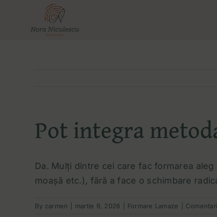
Skip
to
content
Pot integra metoda
Da. Mulți dintre cei care fac formarea aleg
moașă etc.), fără a face o schimbare radica
By
carmen
|
martie 9, 2026
|
Formare Lamaze
|
Comentari