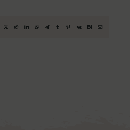
acebook
X
Reddit
LinkedIn
WhatsApp
Telegram
Tumblr
Pinterest
Vk
Xing
Email