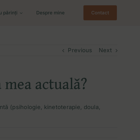
 părinți
Despre mine
Contact
Previous
Next
a mea actuală?
ntă (psihologie, kinetoterapie, doula,